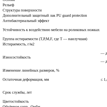
Рельеф
Структура поверхности
Дополнительный защитный лак PU guard protection
Антибактериальный эффект
Устойчивость к воздействию мебели на роликовых ножках
Группа истираемости (T,P,M,F, где T — наилучшая)
Истираемость, г/м2
— д
Износостойкость
— д
Изменение линейных размеров, %
Остаточная деформация, мм
≤ 1,
Срок службы, лет
Цветостойкость
Объёмное сопр., Ом*м