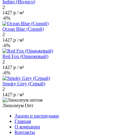
Indigo (Индиго)
2
1427 р / м²
-6%
Ocean Blue (Синий)
2
1427 р / м²
-6%
Red Fox (Оранжевый)
2
1427 р / м²
-6%
Smoky Grey (Серый)
2
1427 р / м²
Линолеум Опт
Акции и распродажи
Главная
О компании
Контакты