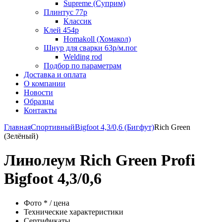
Supreme (Суприм)
Плинтус 77р
Классик
Клей 454р
Homakoll (Хомакол)
Шнур для сварки 63р/м.пог
Welding rod
Подбор по параметрам
Доставка и оплата
О компании
Новости
Образцы
Контакты
Главная
Спортивный
Bigfoot 4,3/0,6 (Бигфут)
Rich Green
(Зелёный)
Линолеум Rich Green Profi
Bigfoot 4,3/0,6
Фото * / цена
Технические характеристики
Сертификаты