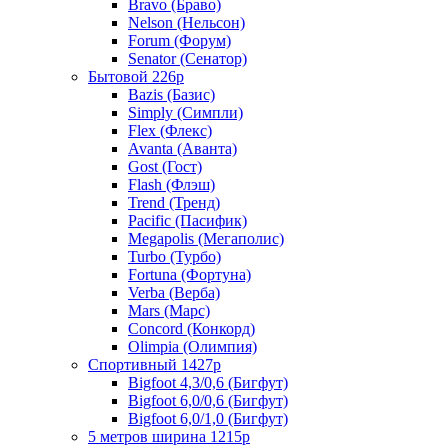
Bravo (Браво)
Nelson (Нельсон)
Forum (Форум)
Senator (Сенатор)
Бытовой 226р
Bazis (Базис)
Simply (Симпли)
Flex (Флекс)
Avanta (Аванта)
Gost (Гост)
Flash (Флэш)
Trend (Тренд)
Pacific (Пасифик)
Megapolis (Мегаполис)
Turbo (Турбо)
Fortuna (Фортуна)
Verba (Верба)
Mars (Марс)
Concord (Конкорд)
Olimpia (Олимпия)
Спортивный 1427р
Bigfoot 4,3/0,6 (Бигфут)
Bigfoot 6,0/0,6 (Бигфут)
Bigfoot 6,0/1,0 (Бигфут)
5 метров ширина 1215р