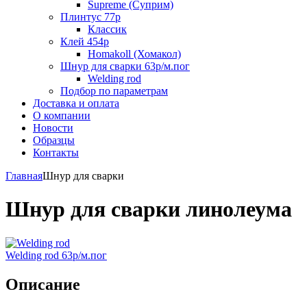
Supreme (Суприм)
Плинтус 77р
Классик
Клей 454р
Homakoll (Хомакол)
Шнур для сварки 63р/м.пог
Welding rod
Подбор по параметрам
Доставка и оплата
О компании
Новости
Образцы
Контакты
Главная
Шнур для сварки
Шнур для сварки линолеума
Welding rod 63р/м.пог
Описание