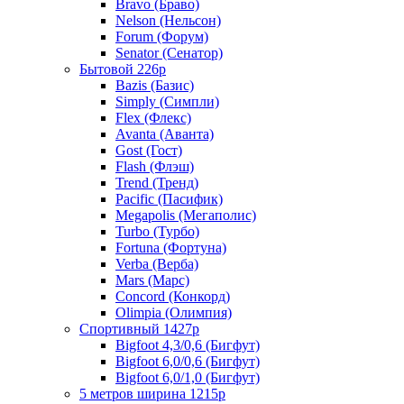
Bravo (Браво)
Nelson (Нельсон)
Forum (Форум)
Senator (Сенатор)
Бытовой 226р
Bazis (Базис)
Simply (Симпли)
Flex (Флекс)
Avanta (Аванта)
Gost (Гост)
Flash (Флэш)
Trend (Тренд)
Pacific (Пасифик)
Megapolis (Мегаполис)
Turbo (Турбо)
Fortuna (Фортуна)
Verba (Верба)
Mars (Марс)
Concord (Конкорд)
Olimpia (Олимпия)
Спортивный 1427р
Bigfoot 4,3/0,6 (Бигфут)
Bigfoot 6,0/0,6 (Бигфут)
Bigfoot 6,0/1,0 (Бигфут)
5 метров ширина 1215р