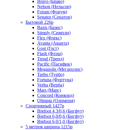
Bravo (Браво)
Nelson (Нельсон)
Forum (Форум)
Senator (Сенатор)
Бытовой 226р
Bazis (Базис)
Simply (Симпли)
Flex (Флекс)
Avanta (Аванта)
Gost (Гост)
Flash (Флэш)
Trend (Тренд)
Pacific (Пасифик)
Megapolis (Мегаполис)
Turbo (Турбо)
Fortuna (Фортуна)
Verba (Верба)
Mars (Марс)
Concord (Конкорд)
Olimpia (Олимпия)
Спортивный 1427р
Bigfoot 4,3/0,6 (Бигфут)
Bigfoot 6,0/0,6 (Бигфут)
Bigfoot 6,0/1,0 (Бигфут)
5 метров ширина 1215р