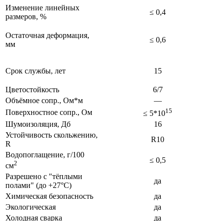
Изменение линейных
≤ 0,4
размеров, %
Остаточная деформация,
≤ 0,6
мм
Срок службы, лет
15
Цветостойкость
6/7
Объёмное сопр., Ом*м
—
15
Поверхностное сопр., Ом
≤ 5*10
Шумоизоляция, Дб
16
Устойчивость скольжению,
R10
R
Водопоглащение, г/100
≤ 0,5
2
см
Разрешено с "тёплыми
да
полами" (до +27°C)
Химическая безопасность
да
Экологическая
да
Холодная сварка
да