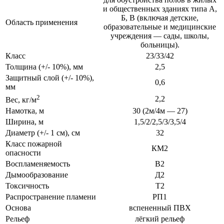
и общественных зданиях типа А,
Б, В (включая детские,
Область применения
образовательные и медицинские
учреждения — сады, школы,
больницы).
Класс
23/33/42
Толщина (+/- 10%), мм
2,5
Защитный слой (+/- 10%),
0,6
мм
2
2,2
Вес, кг/м
Намотка, м
30 (2м/4м — 27)
Ширина, м
1,5/2/2,5/3/3,5/4
Диаметр (+/- 1 см), см
32
Класс пожарной
КМ2
опасности
Воспламеняемость
В2
Дымообразование
Д2
Токсичность
Т2
Распространение пламени
РП1
Основа
вспененный ПВХ
Рельеф
лёгкий рельеф