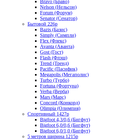
Bravo (Браво)
Nelson (Нельсон)
Forum (Форум)
Senator (Сенатор)
Бытовой 226р
Bazis (Базис)
Simply (Симпли)
Flex (Флекс)
Avanta (Аванта)
Gost (Гост)
Flash (Флэш)
Trend (Тренд)
Pacific (Пасифик)
Megapolis (Мегаполис)
Turbo (Турбо)
Fortuna (Фортуна)
Verba (Верба)
Mars (Марс)
Concord (Конкорд)
Olimpia (Олимпия)
Спортивный 1427р
Bigfoot 4,3/0,6 (Бигфут)
Bigfoot 6,0/0,6 (Бигфут)
Bigfoot 6,0/1,0 (Бигфут)
5 метров ширина 1215р