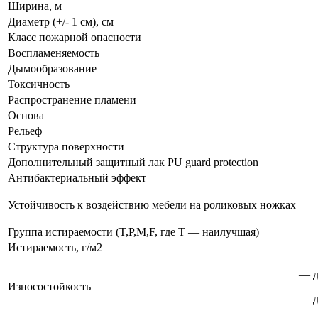
Ширина, м
Диаметр (+/- 1 см), см
Класс пожарной опасности
Воспламеняемость
Дымообразование
Токсичность
Распространение пламени
Основа
Рельеф
Структура поверхности
Дополнительный защитный лак PU guard protection
Антибактериальный эффект
Устойчивость к воздействию мебели на роликовых ножках
Группа истираемости (T,P,M,F, где T — наилучшая)
Истираемость, г/м2
— д
Износостойкость
— д