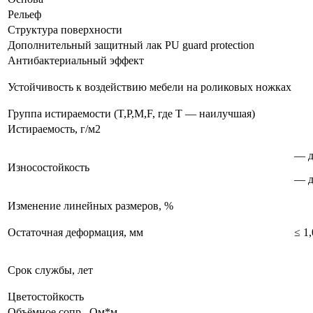
Рельеф
Структура поверхности
Дополнительный защитный лак PU guard protection
Антибактериальный эффект
Устойчивость к воздействию мебели на роликовых ножках
Группа истираемости (T,P,M,F, где T — наилучшая)
Истираемость, г/м2
— д
Износостойкость
— д
Изменение линейных размеров, %
Остаточная деформация, мм
≤ 1,
Срок службы, лет
Цветостойкость
Объёмное сопр., Ом*м