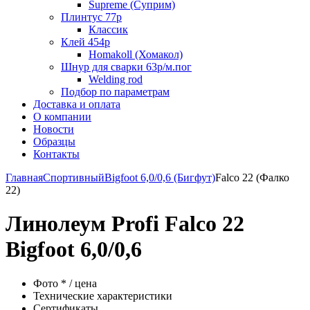
Supreme (Суприм)
Плинтус 77р
Классик
Клей 454р
Homakoll (Хомакол)
Шнур для сварки 63р/м.пог
Welding rod
Подбор по параметрам
Доставка и оплата
О компании
Новости
Образцы
Контакты
Главная
Спортивный
Bigfoot 6,0/0,6 (Бигфут)
Falco 22 (Фалко
22)
Линолеум Profi Falco 22
Bigfoot 6,0/0,6
Фото * / цена
Технические характеристики
Сертификаты