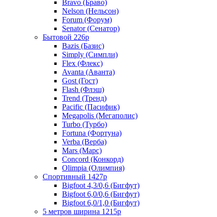
Bravo (Браво)
Nelson (Нельсон)
Forum (Форум)
Senator (Сенатор)
Бытовой 226р
Bazis (Базис)
Simply (Симпли)
Flex (Флекс)
Avanta (Аванта)
Gost (Гост)
Flash (Флэш)
Trend (Тренд)
Pacific (Пасифик)
Megapolis (Мегаполис)
Turbo (Турбо)
Fortuna (Фортуна)
Verba (Верба)
Mars (Марс)
Concord (Конкорд)
Olimpia (Олимпия)
Спортивный 1427р
Bigfoot 4,3/0,6 (Бигфут)
Bigfoot 6,0/0,6 (Бигфут)
Bigfoot 6,0/1,0 (Бигфут)
5 метров ширина 1215р