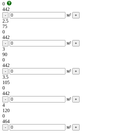
0
442
м²
-
+
2.5
75
0
442
м²
-
+
3
90
0
442
м²
-
+
3.5
105
0
442
м²
-
+
4
120
0
464
м²
-
+