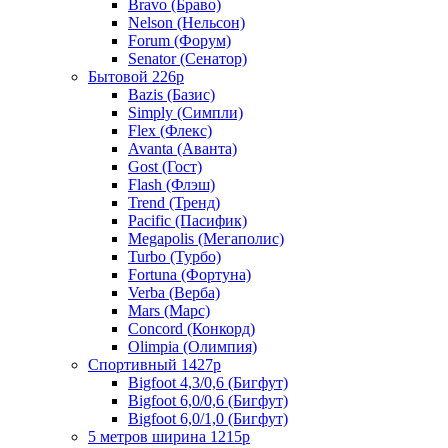
Bravo (Браво)
Nelson (Нельсон)
Forum (Форум)
Senator (Сенатор)
Бытовой 226р
Bazis (Базис)
Simply (Симпли)
Flex (Флекс)
Avanta (Аванта)
Gost (Гост)
Flash (Флэш)
Trend (Тренд)
Pacific (Пасифик)
Megapolis (Мегаполис)
Turbo (Турбо)
Fortuna (Фортуна)
Verba (Верба)
Mars (Марс)
Concord (Конкорд)
Olimpia (Олимпия)
Спортивный 1427р
Bigfoot 4,3/0,6 (Бигфут)
Bigfoot 6,0/0,6 (Бигфут)
Bigfoot 6,0/1,0 (Бигфут)
5 метров ширина 1215р