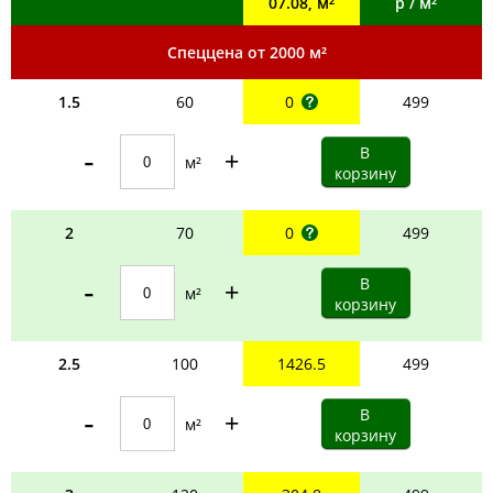
07.08, м²
р / м²
Спеццена от 2000 м²
1.5
60
0
499
-
+
м²
2
70
0
499
-
+
м²
2.5
100
1426.5
499
-
+
м²