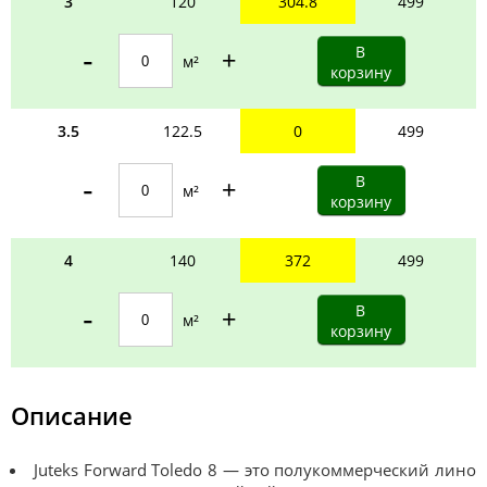
3
120
304.8
499
-
+
м²
3.5
122.5
0
499
-
+
м²
4
140
372
499
-
+
м²
Описание
Juteks Forward Toledo 8 — это полукоммерческий лино