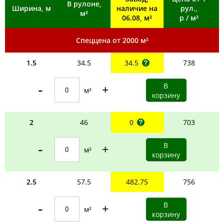
В рулоне,
Ширина, м
наличие на
рул.,
м²
06.08, м²
р / м²
Спеццена от 2000 м²
1.5
34.5
34.5
738
-
+
м²
2
46
0
703
-
+
м²
2.5
57.5
482.75
756
-
+
м²