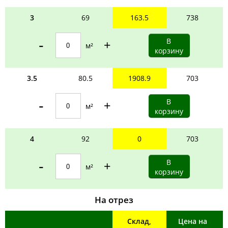
3
69
163.5
738
-
+
м²
3.5
80.5
1908.9
703
-
+
м²
4
92
0
703
-
+
м²
На отрез
Склад,
Цена на