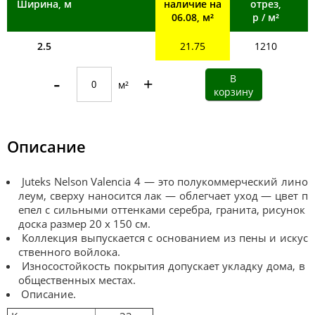
Ширина, м
наличие на
отрез,
06.08, м²
р / м²
2.5
21.75
1210
-
+
м²
Описание
Juteks Nelson Valencia 4 — это полукоммерческий лино
леум, сверху наносится лак — облегчает уход — цвет п
епел с сильными оттенками серебра, гранита, рисунок
доска размер 20 х 150 см.
Коллекция выпускается с основанием из пены и искус
ственного войлока.
Износостойкость покрытия допускает укладку дома, в
общественных местах.
Описание.