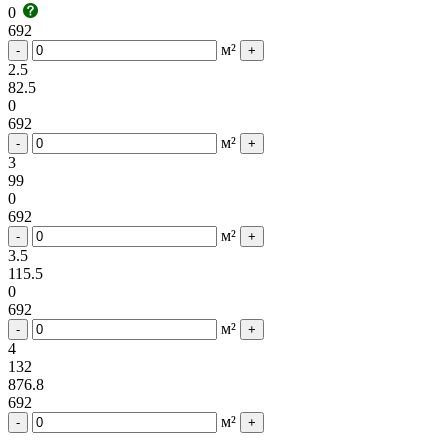
0
692
м²
-
+
2.5
82.5
0
692
м²
-
+
3
99
0
692
м²
-
+
3.5
115.5
0
692
м²
-
+
4
132
876.8
692
м²
-
+