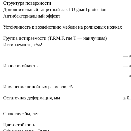
Структура поверхности
Дополнительный защитный лак PU guard protection
Антибактериальный эффект
Устойчивость к воздействию мебели на роликовых ножках
Группа истираемости (T,P,M,F, где T — наилучшая)
Истираемость, г/м2
— д
Износостойкость
— д
— д
Изменение линейных размеров, %
Остаточная деформация, мм
≤ 0,
Срок службы, лет
Цветостойкость