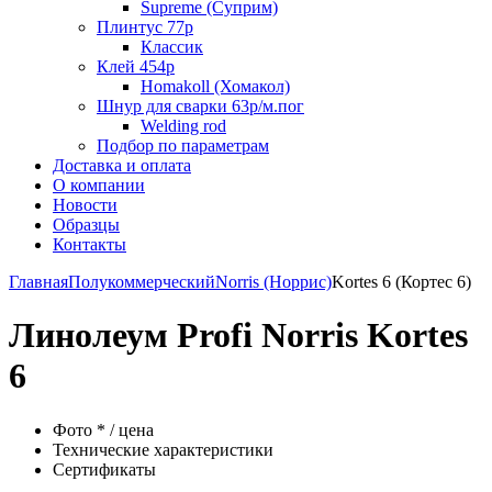
Supreme (Суприм)
Плинтус 77р
Классик
Клей 454р
Homakoll (Хомакол)
Шнур для сварки 63р/м.пог
Welding rod
Подбор по параметрам
Доставка и оплата
О компании
Новости
Образцы
Контакты
Главная
Полукоммерческий
Norris (Норрис)
Kortes 6 (Кортес 6)
Линолеум Profi Norris Kortes
6
Фото * / цена
Технические характеристики
Сертификаты