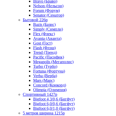
Bravo (Браво)
Nelson (Нельсон)
Forum (Форум)
Senator (Сенатор)
Бытовой 226р
Bazis (Базис)
Simply (Симпли)
Flex (Флекс)
Avanta (Аванта)
Gost (Гост)
Flash (Флэш)
Trend (Тренд)
Pacific (Пасифик)
Megapolis (Мегаполис)
Turbo (Турбо)
Fortuna (Фортуна)
Verba (Верба)
Mars (Марс)
Concord (Конкорд)
Olimpia (Олимпия)
Спортивный 1427р
Bigfoot 4,3/0,6 (Бигфут)
Bigfoot 6,0/0,6 (Бигфут)
Bigfoot 6,0/1,0 (Бигфут)
5 метров ширина 1215р