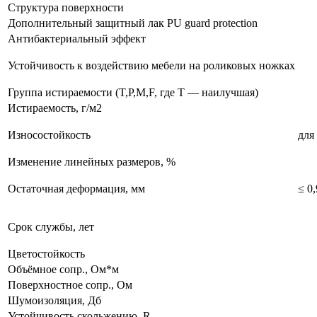
Структура поверхности
Дополнительный защитный лак PU guard protection
Антибактериальный эффект
Устойчивость к воздействию мебели на роликовых ножках
Группа истираемости (T,P,M,F, где T — наилучшая)
Истираемость, г/м2
Износостойкость
для
Изменение линейных размеров, %
Остаточная деформация, мм
≤ 0,
Срок службы, лет
Цветостойкость
Объёмное сопр., Ом*м
Поверхностное сопр., Ом
Шумоизоляция, Дб
Устойчивость скольжению, R