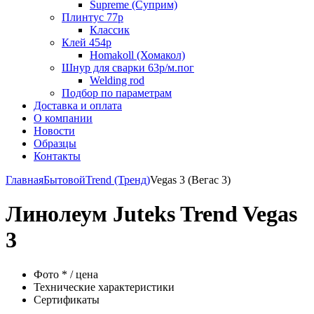
Supreme (Суприм)
Плинтус 77р
Классик
Клей 454р
Homakoll (Хомакол)
Шнур для сварки 63р/м.пог
Welding rod
Подбор по параметрам
Доставка и оплата
О компании
Новости
Образцы
Контакты
Главная
Бытовой
Trend (Тренд)
Vegas 3 (Вегас 3)
Линолеум Juteks Trend Vegas
3
Фото * / цена
Технические характеристики
Сертификаты