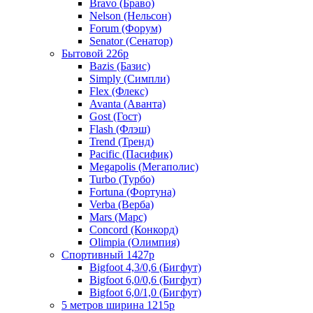
Bravo (Браво)
Nelson (Нельсон)
Forum (Форум)
Senator (Сенатор)
Бытовой 226р
Bazis (Базис)
Simply (Симпли)
Flex (Флекс)
Avanta (Аванта)
Gost (Гост)
Flash (Флэш)
Trend (Тренд)
Pacific (Пасифик)
Megapolis (Мегаполис)
Turbo (Турбо)
Fortuna (Фортуна)
Verba (Верба)
Mars (Марс)
Concord (Конкорд)
Olimpia (Олимпия)
Спортивный 1427р
Bigfoot 4,3/0,6 (Бигфут)
Bigfoot 6,0/0,6 (Бигфут)
Bigfoot 6,0/1,0 (Бигфут)
5 метров ширина 1215р