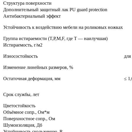
Структура поверхности
Дополнительный защитный лак PU guard protection
Антибактериальный эффект
Устойчивость к воздействию мебели на роликовых ножках
Группа истираемости (T,P,M,F, где T — наилучшая)
Истираемость, г/м2
Износостойкость
для
Изменение линейных размеров, %
Остаточная деформация, мм
≤ 1,
Срок службы, лет
Цветостойкость
Объёмное сопр., Ом*м
Поверхностное сопр., Ом
Шумоизоляция, Дб
Устойчивость скольжению, R