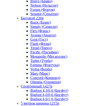
Bravo (Браво)
Nelson (Нельсон)
Forum (Форум)
Senator (Сенатор)
Бытовой 226р
Bazis (Базис)
Simply (Симпли)
Flex (Флекс)
Avanta (Аванта)
Gost (Гост)
Flash (Флэш)
Trend (Тренд)
Pacific (Пасифик)
Megapolis (Мегаполис)
Turbo (Турбо)
Fortuna (Фортуна)
Verba (Верба)
Mars (Марс)
Concord (Конкорд)
Olimpia (Олимпия)
Спортивный 1427р
Bigfoot 4,3/0,6 (Бигфут)
Bigfoot 6,0/0,6 (Бигфут)
Bigfoot 6,0/1,0 (Бигфут)
5 метров ширина 1215р