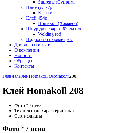
Supreme (Суприм)
Плинтус 77р
Классик
Клей 454р
Homakoll (Хомакол)
Шнур для сварки 63р/м.пог
Welding rod
Подбор по параметрам
Доставка и оплата
О компании
Новости
Образцы
Контакты
Главная
Клей
Homakoll (Хомакол)
208
Клей Homakoll 208
Фото * / цена
Технические характеристики
Сертификаты
Фото * / цена