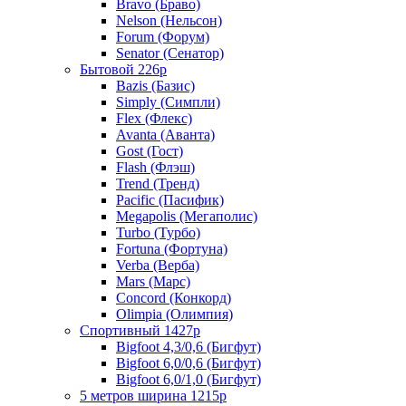
Bravo (Браво)
Nelson (Нельсон)
Forum (Форум)
Senator (Сенатор)
Бытовой 226р
Bazis (Базис)
Simply (Симпли)
Flex (Флекс)
Avanta (Аванта)
Gost (Гост)
Flash (Флэш)
Trend (Тренд)
Pacific (Пасифик)
Megapolis (Мегаполис)
Turbo (Турбо)
Fortuna (Фортуна)
Verba (Верба)
Mars (Марс)
Concord (Конкорд)
Olimpia (Олимпия)
Спортивный 1427р
Bigfoot 4,3/0,6 (Бигфут)
Bigfoot 6,0/0,6 (Бигфут)
Bigfoot 6,0/1,0 (Бигфут)
5 метров ширина 1215р