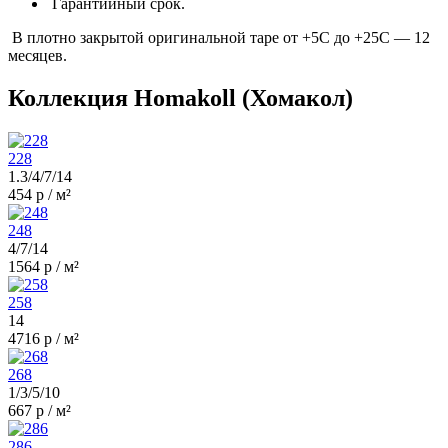
Гарантийный срок.
В плотно закрытой оригинальной таре от +5С до +25С — 12
месяцев.
Коллекция Homakoll (Хомакол)
228
1.3/4/7/14
454 р / м²
248
4/7/14
1564 р / м²
258
14
4716 р / м²
268
1/3/5/10
667 р / м²
286