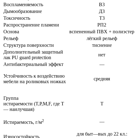
Воспламеняемость
В3
Дымообразование
Д3
Токсичность
Т3
Распространение пламени
РП2
Основа
вспененный ПВХ + полиэстер
Рельеф
лёгкий рельеф
Структура поверхности
тиснение
Дополнительный защитный
нет
лак PU guard protection
Антибактериальный эффект
—
Устойчивость к воздействию
средняя
мебели на роликовых ножках
Группа
истираемости (T,P,M,F, где T
T
— наилучшая)
2
—
Истираемость, г/м
для быт—вых до 22 кл.:
Износостойкость