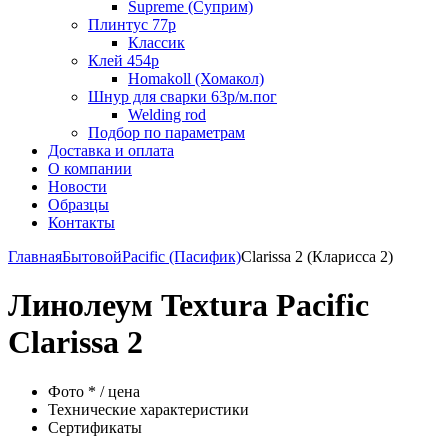
Supreme (Суприм)
Плинтус 77р
Классик
Клей 454р
Homakoll (Хомакол)
Шнур для сварки 63р/м.пог
Welding rod
Подбор по параметрам
Доставка и оплата
О компании
Новости
Образцы
Контакты
Главная
Бытовой
Pacific (Пасифик)
Clarissa 2 (Кларисса 2)
Линолеум Textura Pacific
Clarissa 2
Фото * / цена
Технические характеристики
Сертификаты