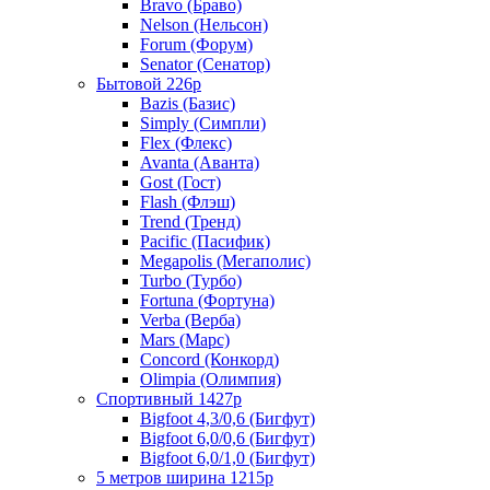
Bravo (Браво)
Nelson (Нельсон)
Forum (Форум)
Senator (Сенатор)
Бытовой 226р
Bazis (Базис)
Simply (Симпли)
Flex (Флекс)
Avanta (Аванта)
Gost (Гост)
Flash (Флэш)
Trend (Тренд)
Pacific (Пасифик)
Megapolis (Мегаполис)
Turbo (Турбо)
Fortuna (Фортуна)
Verba (Верба)
Mars (Марс)
Concord (Конкорд)
Olimpia (Олимпия)
Спортивный 1427р
Bigfoot 4,3/0,6 (Бигфут)
Bigfoot 6,0/0,6 (Бигфут)
Bigfoot 6,0/1,0 (Бигфут)
5 метров ширина 1215р