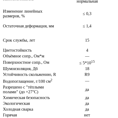
нормальная
Изменение линейных
≤ 0,3
размеров, %
Остаточная деформация, мм
≤ 1,4
Срок службы, лет
15
Цветостойкость
4
Объёмное сопр., Ом*м
—
15
Поверхностное сопр., Ом
≤ 5*10
Шумоизоляция, Дб
18
Устойчивость скольжению, R
R9
2
—
Водопоглащение, г/100 см
Разрешено с "тёплыми
да
полами" (до +27°C)
Химическая безопасность
да
Экологическая
да
Холодная сварка
да
Горячая
нет