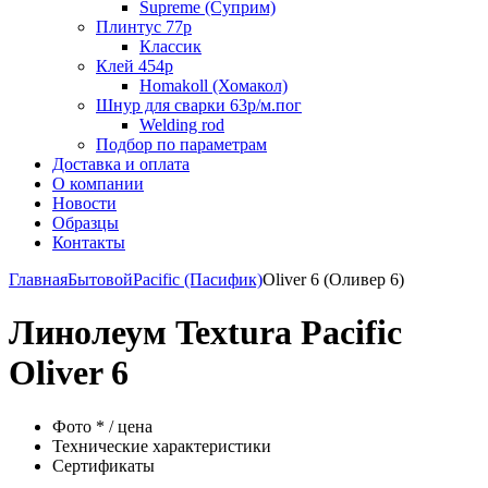
Supreme (Суприм)
Плинтус 77р
Классик
Клей 454р
Homakoll (Хомакол)
Шнур для сварки 63р/м.пог
Welding rod
Подбор по параметрам
Доставка и оплата
О компании
Новости
Образцы
Контакты
Главная
Бытовой
Pacific (Пасифик)
Oliver 6 (Оливер 6)
Линолеум Textura Pacific
Oliver 6
Фото * / цена
Технические характеристики
Сертификаты