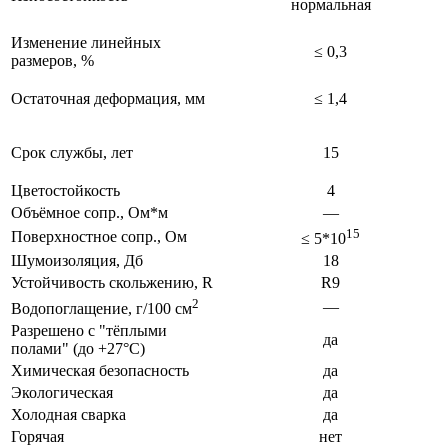
нормальная
Изменение линейных
≤ 0,3
размеров, %
Остаточная деформация, мм
≤ 1,4
Срок службы, лет
15
Цветостойкость
4
Объёмное сопр., Ом*м
—
15
Поверхностное сопр., Ом
≤ 5*10
Шумоизоляция, Дб
18
Устойчивость скольжению, R
R9
2
—
Водопоглащение, г/100 см
Разрешено с "тёплыми
да
полами" (до +27°C)
Химическая безопасность
да
Экологическая
да
Холодная сварка
да
Горячая
нет