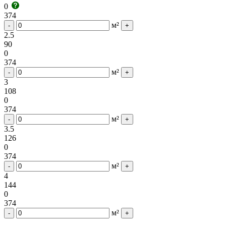
0
374
м²
-
+
2.5
90
0
374
м²
-
+
3
108
0
374
м²
-
+
3.5
126
0
374
м²
-
+
4
144
0
374
м²
-
+