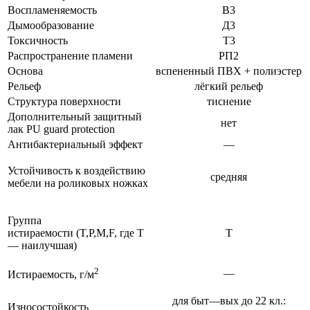
Воспламеняемость
В3
Дымообразование
Д3
Токсичность
Т3
Распространение пламени
РП2
Основа
вспененный ПВХ + полиэстер
Рельеф
лёгкий рельеф
Структура поверхности
тиснение
Дополнительный защитный
нет
лак PU guard protection
Антибактериальный эффект
—
Устойчивость к воздействию
средняя
мебели на роликовых ножках
Группа
истираемости (T,P,M,F, где T
T
— наилучшая)
2
—
Истираемость, г/м
для быт—вых до 22 кл.:
Износостойкость