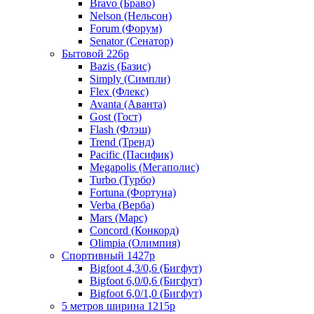
Bravo (Браво)
Nelson (Нельсон)
Forum (Форум)
Senator (Сенатор)
Бытовой 226р
Bazis (Базис)
Simply (Симпли)
Flex (Флекс)
Avanta (Аванта)
Gost (Гост)
Flash (Флэш)
Trend (Тренд)
Pacific (Пасифик)
Megapolis (Мегаполис)
Turbo (Турбо)
Fortuna (Фортуна)
Verba (Верба)
Mars (Марс)
Concord (Конкорд)
Olimpia (Олимпия)
Спортивный 1427р
Bigfoot 4,3/0,6 (Бигфут)
Bigfoot 6,0/0,6 (Бигфут)
Bigfoot 6,0/1,0 (Бигфут)
5 метров ширина 1215р