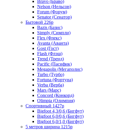
Bravo (Браво)
Nelson (Нельсон)
Forum (Форум)
Senator (Сенатор)
Бытовой 226р
Bazis (Базис)
Simply (Симпли)
Flex (Флекс)
Avanta (Аванта)
Gost (Гост)
Flash (Флэш)
Trend (Тренд)
Pacific (Пасифик)
Megapolis (Мегаполис)
Turbo (Турбо)
Fortuna (Фортуна)
Verba (Верба)
Mars (Марс)
Concord (Конкорд)
Olimpia (Олимпия)
Спортивный 1427р
Bigfoot 4,3/0,6 (Бигфут)
Bigfoot 6,0/0,6 (Бигфут)
Bigfoot 6,0/1,0 (Бигфут)
5 метров ширина 1215р