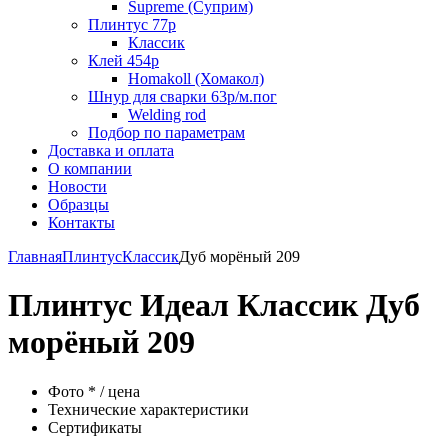
Supreme (Суприм)
Плинтус 77р
Классик
Клей 454р
Homakoll (Хомакол)
Шнур для сварки 63р/м.пог
Welding rod
Подбор по параметрам
Доставка и оплата
О компании
Новости
Образцы
Контакты
Главная
Плинтус
Классик
Дуб морёный 209
Плинтус Идеал Классик Дуб
морёный 209
Фото * / цена
Технические характеристики
Сертификаты