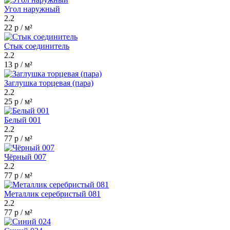
Угол наружный
2.2
22 р / м²
Стык соединитель
2.2
13 р / м²
Заглушка торцевая (пара)
2.2
25 р / м²
Белый 001
2.2
77 р / м²
Чёрный 007
2.2
77 р / м²
Металлик серебристый 081
2.2
77 р / м²