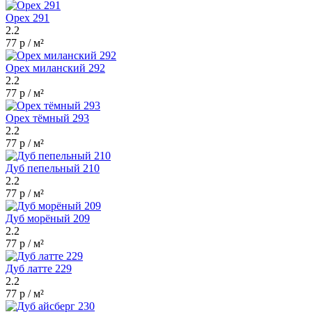
Орех 291
2.2
77 р / м²
Орех миланский 292
2.2
77 р / м²
Орех тёмный 293
2.2
77 р / м²
Дуб пепельный 210
2.2
77 р / м²
Дуб морёный 209
2.2
77 р / м²
Дуб латте 229
2.2
77 р / м²