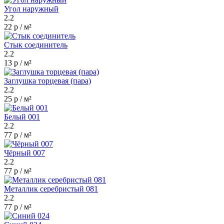
Угол наружный
2.2
22 р / м²
Стык соединитель
2.2
13 р / м²
Заглушка торцевая (пара)
2.2
25 р / м²
Белый 001
2.2
77 р / м²
Чёрный 007
2.2
77 р / м²
Металлик серебристый 081
2.2
77 р / м²