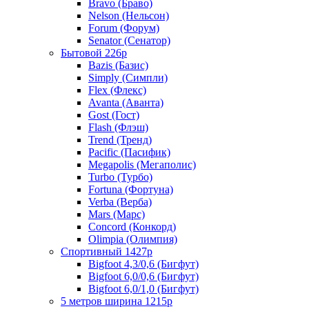
Bravo (Браво)
Nelson (Нельсон)
Forum (Форум)
Senator (Сенатор)
Бытовой 226р
Bazis (Базис)
Simply (Симпли)
Flex (Флекс)
Avanta (Аванта)
Gost (Гост)
Flash (Флэш)
Trend (Тренд)
Pacific (Пасифик)
Megapolis (Мегаполис)
Turbo (Турбо)
Fortuna (Фортуна)
Verba (Верба)
Mars (Марс)
Concord (Конкорд)
Olimpia (Олимпия)
Спортивный 1427р
Bigfoot 4,3/0,6 (Бигфут)
Bigfoot 6,0/0,6 (Бигфут)
Bigfoot 6,0/1,0 (Бигфут)
5 метров ширина 1215р