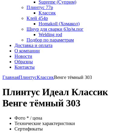
Supreme (Суприм)
Плинтус 77р
Классик
Клей 454р
Homakoll (Хомакол)
Шнур для сварки 63р/м.пог
Welding rod
Подбор по параметрам
Доставка и оплата
О компании
Новости
Образцы
Контакты
Главная
Плинтус
Классик
Венге тёмный 303
Плинтус Идеал Классик
Венге тёмный 303
Фото * / цена
Технические характеристики
Сертификаты