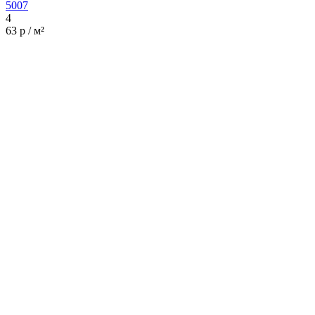
5007
4
63 р / м²