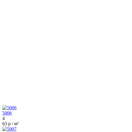
5006
4
63 р / м²