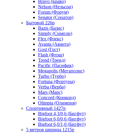
Bravo (Браво)
Nelson (Нельсон)
Forum (Форум)
Senator (Сенатор)
Бытовой 226р
Bazis (Базис)
Simply (Симпли)
Flex (Флекс)
Avanta (Аванта)
Gost (Гост)
Flash (Флэш)
Trend (Тренд)
Pacific (Пасифик)
Megapolis (Мегаполис)
Turbo (Турбо)
Fortuna (Фортуна)
Verba (Верба)
Mars (Марс)
Concord (Конкорд)
Olimpia (Олимпия)
Спортивный 1427р
Bigfoot 4,3/0,6 (Бигфут)
Bigfoot 6,0/0,6 (Бигфут)
Bigfoot 6,0/1,0 (Бигфут)
5 метров ширина 1215р