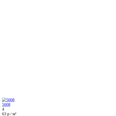
5008
4
63 р / м²