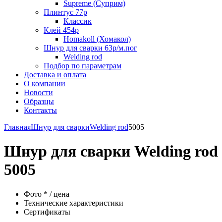
Supreme (Суприм)
Плинтус 77р
Классик
Клей 454р
Homakoll (Хомакол)
Шнур для сварки 63р/м.пог
Welding rod
Подбор по параметрам
Доставка и оплата
О компании
Новости
Образцы
Контакты
Главная
Шнур для сварки
Welding rod
5005
Шнур для сварки Welding rod
5005
Фото * / цена
Технические характеристики
Сертификаты