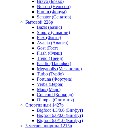
Bravo (Браво)
Nelson (Нельсон)
Forum (Форум)
Senator (Сенатор)
Бытовой 226р
Bazis (Базис)
Simply (Симпли)
Flex (Флекс)
Avanta (Аванта)
Gost (Гост)
Flash (Флэш)
Trend (Тренд)
Pacific (Пасифик)
Megapolis (Мегаполис)
Turbo (Турбо)
Fortuna (Фортуна)
Verba (Верба)
Mars (Марс)
Concord (Конкорд)
Olimpia (Олимпия)
Спортивный 1427р
Bigfoot 4,3/0,6 (Бигфут)
Bigfoot 6,0/0,6 (Бигфут)
Bigfoot 6,0/1,0 (Бигфут)
5 метров ширина 1215р