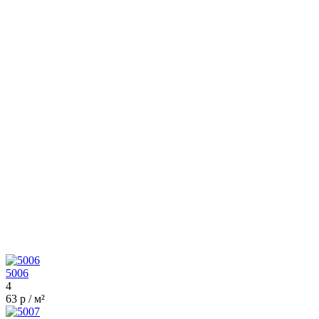
5006
4
63 р / м²