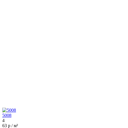
5008
4
63 р / м²