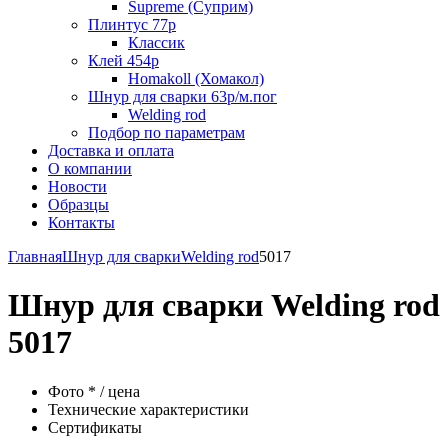
Supreme (Суприм)
Плинтус 77р
Классик
Клей 454р
Homakoll (Хомакол)
Шнур для сварки 63р/м.пог
Welding rod
Подбор по параметрам
Доставка и оплата
О компании
Новости
Образцы
Контакты
Главная
Шнур для сварки
Welding rod
5017
Шнур для сварки Welding rod
5017
Фото * / цена
Технические характеристики
Сертификаты