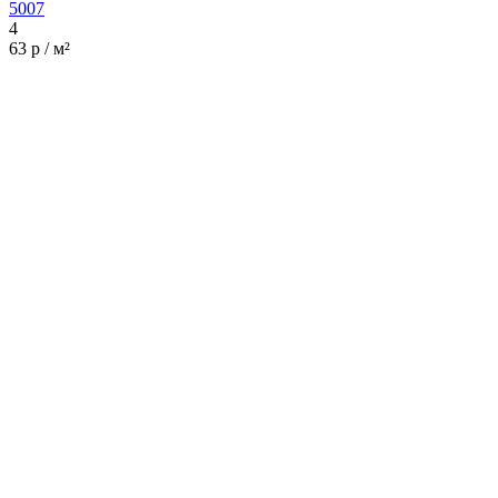
5007
4
63 р / м²