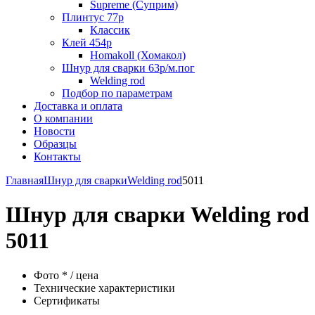
Supreme (Суприм)
Плинтус 77р
Классик
Клей 454р
Homakoll (Хомакол)
Шнур для сварки 63р/м.пог
Welding rod
Подбор по параметрам
Доставка и оплата
О компании
Новости
Образцы
Контакты
Главная
Шнур для сварки
Welding rod
5011
Шнур для сварки Welding rod
5011
Фото * / цена
Технические характеристики
Сертификаты