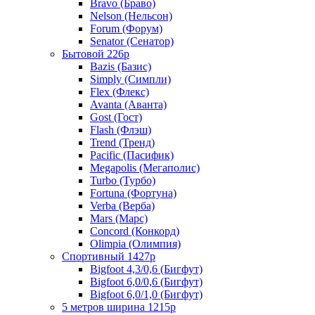
Bravo (Браво)
Nelson (Нельсон)
Forum (Форум)
Senator (Сенатор)
Бытовой 226р
Bazis (Базис)
Simply (Симпли)
Flex (Флекс)
Avanta (Аванта)
Gost (Гост)
Flash (Флэш)
Trend (Тренд)
Pacific (Пасифик)
Megapolis (Мегаполис)
Turbo (Турбо)
Fortuna (Фортуна)
Verba (Верба)
Mars (Марс)
Concord (Конкорд)
Olimpia (Олимпия)
Спортивный 1427р
Bigfoot 4,3/0,6 (Бигфут)
Bigfoot 6,0/0,6 (Бигфут)
Bigfoot 6,0/1,0 (Бигфут)
5 метров ширина 1215р