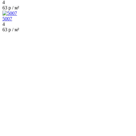
4
63 р / м²
5007
4
63 р / м²